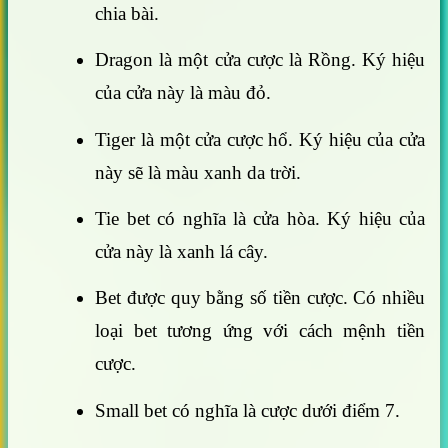
chia bài.
Dragon là một cửa cược là Rồng. Ký hiệu
của cửa này là màu đỏ.
Tiger là một cửa cược hổ. Ký hiệu của cửa
này sẽ là màu xanh da trời.
Tie bet có nghĩa là cửa hòa. Ký hiệu của
cửa này là xanh lá cây.
Bet được quy bằng số tiền cược. Có nhiều
loại bet tương ứng với cách mệnh tiền
cược.
Small bet có nghĩa là cược dưới điểm 7.