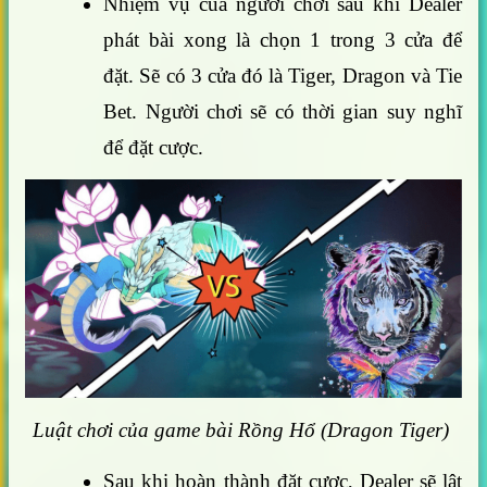
Nhiệm vụ của người chơi sau khi Dealer
phát bài xong là chọn 1 trong 3 cửa để
đặt. Sẽ có 3 cửa đó là Tiger, Dragon và Tie
Bet. Người chơi sẽ có thời gian suy nghĩ
để đặt cược.
Luật chơi của game bài Rồng Hổ (Dragon Tiger)
Sau khi hoàn thành đặt cược, Dealer sẽ lật