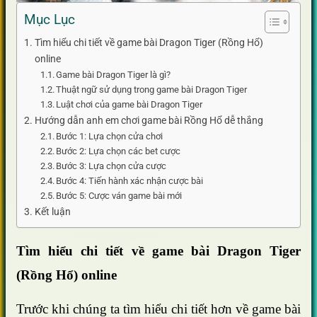
Mục Lục
Tìm hiểu chi tiết về game bài Dragon Tiger (Rồng Hổ)
online
Game bài Dragon Tiger là gì?
Thuật ngữ sử dụng trong game bài Dragon Tiger
Luật chơi của game bài Dragon Tiger
Hướng dẫn anh em chơi game bài Rồng Hổ dễ thắng
Bước 1: Lựa chọn cửa chơi
Bước 2: Lựa chọn các bet cược
Bước 3: Lựa chọn cửa cược
Bước 4: Tiến hành xác nhận cược bài
Bước 5: Cược ván game bài mới
Kết luận
Tìm hiểu chi tiết về game bài Dragon Tiger
(Rồng Hổ) online
Trước khi chúng ta tìm hiểu chi tiết hơn về game bài