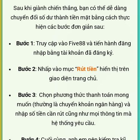
Sau khi giành chiến thắng, bạn có thể dễ dàng
chuyển đổi số dư thành tiền mặt bằng cách thực
hiện các bước đơn giản sau:
Bước 1
: Truy cập vào Five88 và tiến hành đăng
nhập bằng tài khoản đã đăng ký.
Bước 2
: Nhấp vào mục “
Rút tiền
” hiển thị trên
giao diện trang chủ.
Bước 3
: Chọn phương thức thanh toán mong
muốn (thường là chuyển khoản ngân hàng) và
nhập số tiền cần rút cũng như mọi thông tin mà
hệ thống yêu cầu.
Bước 4
: Cuối cùng, anh em nên kiểm tra kỹ