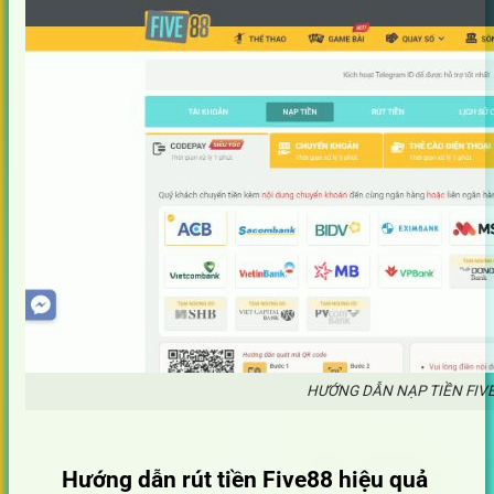
HƯỚNG DẪN NẠP TIỀN FI
Hướng dẫn rút tiền Five88 hiệu quả