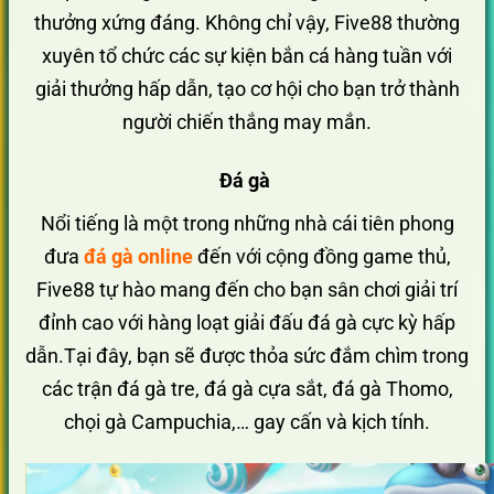
thưởng xứng đáng. Không chỉ vậy, Five88 thường
xuyên tổ chức các sự kiện bắn cá hàng tuần với
giải thưởng hấp dẫn, tạo cơ hội cho bạn trở thành
người chiến thắng may mắn.
Đá gà
Nổi tiếng là một trong những nhà cái tiên phong
đưa
đá gà online
đến với cộng đồng game thủ,
Five88 tự hào mang đến cho bạn sân chơi giải trí
đỉnh cao với hàng loạt giải đấu đá gà cực kỳ hấp
dẫn.Tại đây, bạn sẽ được thỏa sức đắm chìm trong
các trận đá gà tre, đá gà cựa sắt, đá gà Thomo,
chọi gà Campuchia,… gay cấn và kịch tính.