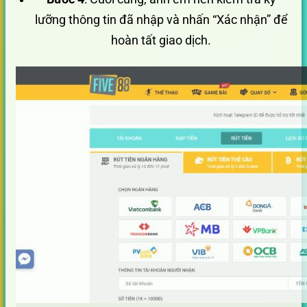
lưỡng thông tin đã nhập và nhấn “Xác nhận” để
hoàn tất giao dịch.