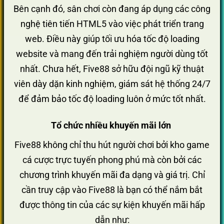
Bên cạnh đó, sân chơi còn đang áp dụng các công
nghệ tiên tiến HTML5 vào việc phát triển trang
web. Điều này giúp tối ưu hóa tốc độ loading
website và mang đến trải nghiệm người dùng tốt
nhất. Chưa hết, Five88 sở hữu đội ngũ kỹ thuật
viên dày dặn kinh nghiệm, giám sát hệ thống 24/7
để đảm bảo tốc độ loading luôn ở mức tốt nhất.
Tổ chức nhiều khuyến mãi lớn
Five88 không chỉ thu hút người chơi bởi kho game
cá cược trực tuyến phong phú mà còn bởi các
chương trình khuyến mãi đa dạng và giá trị. Chỉ
cần truy cập vào Five88 là bạn có thể nắm bắt
được thông tin của các sự kiện khuyến mãi hấp
dẫn như: