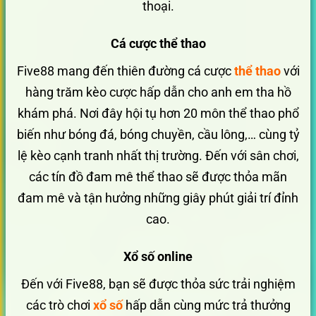
thoại.
Cá cược thể thao
Five88 mang đến thiên đường cá cược
thể thao
với
hàng trăm kèo cược hấp dẫn cho anh em tha hồ
khám phá. Nơi đây hội tụ hơn 20 môn thể thao phổ
biến như bóng đá, bóng chuyền, cầu lông,… cùng tỷ
lệ kèo cạnh tranh nhất thị trường. Đến với sân chơi,
các tín đồ đam mê thể thao sẽ được thỏa mãn
đam mê và tận hưởng những giây phút giải trí đỉnh
cao.
Xổ số online
Đến với Five88, bạn sẽ được thỏa sức trải nghiệm
các trò chơi
xổ số
hấp dẫn cùng mức trả thưởng