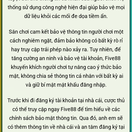
thống sử dụng công nghệ hiện đại giúp bảo vệ mọi
dữ liệu khỏi các mối đe dọa tiềm ẩn.
Sân chơi cam kết bảo vệ thông tin người chơi một
cách nghiêm ngặt, đảm bảo không có bất kỳ rò rỉ
hay truy cập trái phép nào xảy ra. Tuy nhiên, để
tăng cường an ninh và bảo vệ tài khoản, Five88
khuyến khích người chơi tự nâng cao ý thức bảo
mật, không chia sẻ thông tin cá nhân với bất kỳ ai
và giữ bí mật mật khẩu đăng nhập.
Trước khi đi đăng ký tài khoản tại nhà cái, cược thủ
có thể truy cập ngay Five88 để tìm hiểu về các
chính sách bảo mật thông tin. Qua đó, anh em sẽ
có thêm thông tin về nhà cái và an tâm đăng ký tại