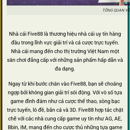
TỔNG QUAN VỀ
Nhà cái Five88 là thương hiệu nhà cái uy tín hàng
đầu trong lĩnh vực giải trí và cá cược trực tuyến.
Nhà cái mang đến cho thị trường Việt Nam một
sân chơi đẳng cấp với những sản phẩm hấp dẫn và
đa dạng.
Ngay từ khi bước chân vào Five88, bạn sẽ choáng
ngợp bởi không gian giải trí sôi động. Với vô số tựa
game đình đám như cá cược thể thao, sòng bạc
trực tuyến, lô đề, bắn cá và 3D. Five88 hợp tác chặt
chẽ với các nhà cung cấp game uy tín như AG, AE,
Bbin, IM, mang đến cho cược thủ những tựa game