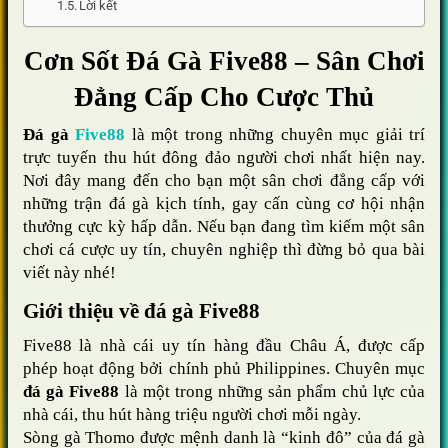
Lời kết
Cơn Sốt Đá Gà Five88 – Sân Chơi
Đẳng Cấp Cho Cược Thủ
Đá gà
Five88
là một trong những chuyên mục giải trí
trực tuyến thu hút đông đảo người chơi nhất hiện nay.
Nơi đây mang đến cho bạn một sân chơi đẳng cấp với
những trận đá gà kịch tính, gay cấn cùng cơ hội nhận
thưởng cực kỳ hấp dẫn. Nếu bạn đang tìm kiếm một sân
chơi cá cược uy tín, chuyên nghiệp thì đừng bỏ qua bài
viết này nhé!
Giới thiệu về đá gà Five88
Five88 là nhà cái uy tín hàng đầu Châu Á, được cấp
phép hoạt động bởi chính phủ Philippines. Chuyên mục
đá gà Five88
là một trong những sản phẩm chủ lực của
nhà cái, thu hút hàng triệu người chơi mỗi ngày.
Sòng gà Thomo được mệnh danh là “kinh đô” của đá gà