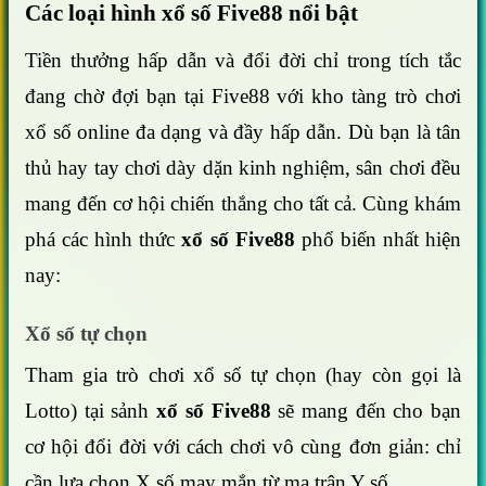
Các loại hình xổ số Five88 nổi bật
Tiền thưởng hấp dẫn và đổi đời chỉ trong tích tắc
đang chờ đợi bạn tại Five88 với kho tàng trò chơi
xổ số online đa dạng và đầy hấp dẫn. Dù bạn là tân
thủ hay tay chơi dày dặn kinh nghiệm, sân chơi đều
mang đến cơ hội chiến thắng cho tất cả. Cùng khám
phá các hình thức
xổ số Five88
phổ biến nhất hiện
nay:
Xổ số tự chọn
Tham gia trò chơi xổ số tự chọn (hay còn gọi là
Lotto) tại sảnh
xổ số Five88
sẽ mang đến cho bạn
cơ hội đổi đời với cách chơi vô cùng đơn giản: chỉ
cần lựa chọn X số may mắn từ ma trận Y số.