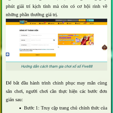
phút giải trí kịch tính mà còn có cơ hội rinh về
những phần thưởng giá trị.
Hướng dẫn cách tham gia chơi xổ số Five88
Để bắt đầu hành trình chinh phục may mắn cùng
sân chơi, người chơi cần thực hiện các bước đơn
giản sau:
Bước 1: Truy cập trang chủ chính thức của