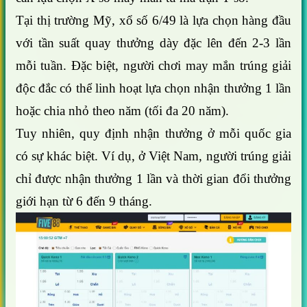
Tại thị trường Mỹ, xổ số 6/49 là lựa chọn hàng đầu
với tần suất quay thưởng dày đặc lên đến 2-3 lần
mỗi tuần. Đặc biệt, người chơi may mắn trúng giải
độc đắc có thể linh hoạt lựa chọn nhận thưởng 1 lần
hoặc chia nhỏ theo năm (tối đa 20 năm).
Tuy nhiên, quy định nhận thưởng ở mỗi quốc gia
có sự khác biệt. Ví dụ, ở Việt Nam, người trúng giải
chỉ được nhận thưởng 1 lần và thời gian đổi thưởng
giới hạn từ 6 đến 9 tháng.