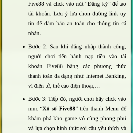
Five88 và click vào nút “Đăng ký” để tạo
tài khoản. Lưu ý lựa chọn đường link uy
tín để đảm bảo an toàn cho thông tin cá
nhân.
Bước 2: Sau khi đăng nhập thành công,
người chơi tiến hành nạp tiền vào tài
khoản Five88 bằng các phương thức
thanh toán đa dạng như: Internet Banking,
ví điện tử, thẻ cào điện thoại,…
Bước 3: Tiếp đó, người chơi hãy click vào
mục “
Xổ số Five88
” trên thanh Menu để
khám phá kho game vô cùng phong phú
và lựa chọn hình thức soi cầu yêu thích và