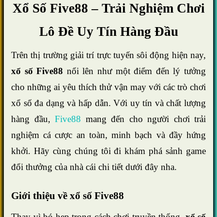
Xổ Số Five88 – Trải Nghiệm Chơi
Lô Đề Uy Tín Hàng Đầu
Trên thị trường giải trí trực tuyến sôi động hiện nay,
xổ số Five88
nổi lên như một điểm đến lý tưởng
cho những ai yêu thích thử vận may với các trò chơi
xổ số đa dạng và hấp dẫn. Với uy tín và chất lượng
hàng đầu,
Five88
mang đến cho người chơi trải
nghiệm cá cược an toàn, minh bạch và đầy hứng
khởi. Hãy cùng chúng tôi đi khám phá sảnh game
đổi thưởng của nhà cái chi tiết dưới đây nha.
Giới thiệu về xổ số Five88
Thay vì bó hẹp trong cách chơi truyền thống,
xổ số