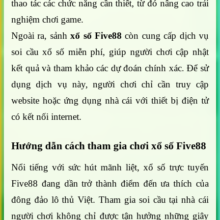
thao tác các chức năng cần thiết, từ đó nâng cao trải
nghiệm chơi game.
Ngoài ra, sảnh
xổ số Five88
còn cung cấp dịch vụ
soi cầu xổ số miễn phí, giúp người chơi cập nhật
kết quả và tham khảo các dự đoán chính xác. Để sử
dụng dịch vụ này, người chơi chỉ cần truy cập
website hoặc ứng dụng nhà cái với thiết bị điện tử
có kết nối internet.
Hướng dẫn cách tham gia chơi xổ số Five88
Nổi tiếng với sức hút mãnh liệt, xổ số trực tuyến
Five88 đang dần trở thành điểm đến ưa thích của
đông đảo lô thủ Việt. Tham gia soi cầu tại nhà cái
người chơi không chỉ được tận hưởng những giây