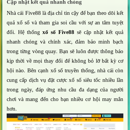
Cập nhật kết quả nhanh chóng
Nhà cái Five88 là địa chỉ tin cậy để bạn theo dõi kết
quả xổ số và tham gia soi cầu với sự an tâm tuyệt
đối. Hệ thống
xổ số Five88
sẽ cập nhật kết quả
nhanh chóng và chính xác, đảm bảo minh bạch
trong từng vòng quay. Bạn sẽ luôn được thông báo
kịp thời về mọi thay đổi để không bỏ lỡ bất kỳ cơ
hội nào. Bên cạnh xổ số truyền thống, nhà cái còn
cung cấp dịch vụ đặt cược xổ số siêu tốc nhiều lần
trong ngày, đáp ứng nhu cầu đa dạng của người
chơi và mang đến cho bạn nhiều cơ hội may mắn
hơn.