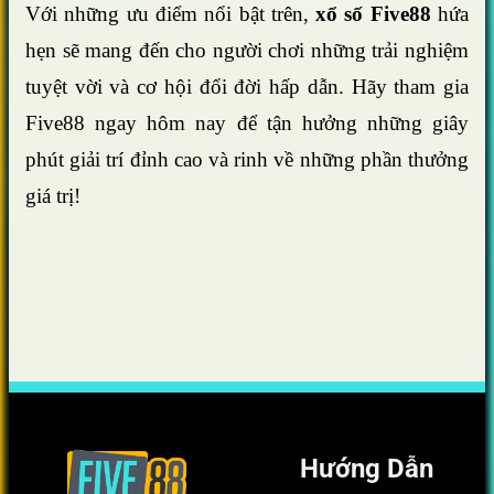
Với những ưu điểm nổi bật trên,
xổ số Five88
hứa
hẹn sẽ mang đến cho người chơi những trải nghiệm
tuyệt vời và cơ hội đổi đời hấp dẫn. Hãy tham gia
Five88 ngay hôm nay để tận hưởng những giây
phút giải trí đỉnh cao và rinh về những phần thưởng
giá trị!
Hướng Dẫn