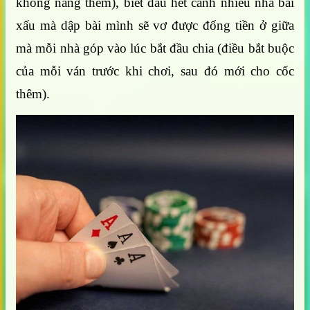
không nâng thêm), biết đâu hết cánh nhiều nhà bài
xấu mà dập bài mình sẽ vơ được đống tiền ở giữa
mà mỗi nhà góp vào lúc bắt đầu chia (điều bắt buộc
của mỗi ván trước khi chơi, sau đó mới cho cốc
thêm).