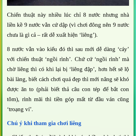
Chiến thuật này nhiều lúc chỉ 8 nước nhưng nhà
liền kề 9 nước vẫn cứ dập (vì chơi đông nên 9 nước
chưa là gì cả – rất dễ xuất hiện ‘liêng’).
8 nước vẫn vào kiểu đó thì sau mới dễ dàng ‘cáy’
với chiến thuật ‘ngồi rình’. Chứ cứ ‘ngồi rình’ mà
chờ liêng thì có khi lại bị ‘liêng đập’, hơn hết sẽ lộ
bài làng, biết cách chơi quá đẹp thì mới nâng sẽ khó
được ăn to (phải biết thả câu con tép để bắt con
tôm), rình mãi thì tiền góp mất từ đầu ván cũng
‘troạng ví’.
Chú ý khi tham gia chơi liêng