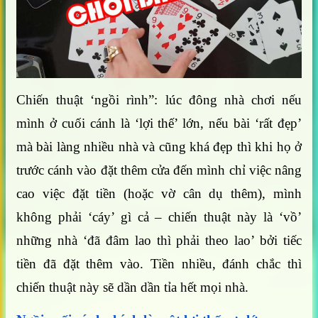
Chiến thuật ‘ngồi rình”: lúc đông nhà chơi nếu
mình ở cuối cánh là ‘lợi thế’ lớn, nếu bài ‘rất đẹp’
mà bài làng nhiều nhà và cũng khá đẹp thì khi họ ở
trước cánh vào đặt thêm cửa đến mình chỉ việc nâng
cao việc đặt tiền (hoặc vờ cân dụ thêm), mình
không phải ‘cáy’ gì cả – chiến thuật này là ‘vồ’
những nhà ‘đã đâm lao thì phải theo lao’ bởi tiếc
tiền đã đặt thêm vào. Tiền nhiều, đánh chắc thì
chiến thuật này sẽ dần dần tỉa hết mọi nhà.