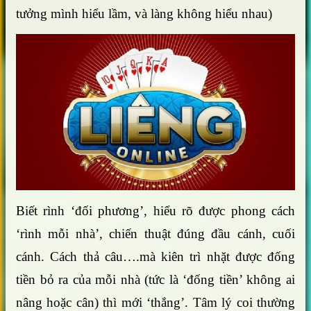
tưởng mình hiểu lầm, và làng không hiểu nhau)
Biết rình ‘đối phương’, hiểu rõ được phong cách
‘rình mỗi nhà’, chiến thuật đúng đầu cánh, cuối
cánh. Cách thả câu….mà kiên trì nhặt được đống
tiền bỏ ra của mỗi nhà (tức là ‘đống tiền’ không ai
nâng hoặc cân) thì mới ‘thắng’. Tâm lý coi thường