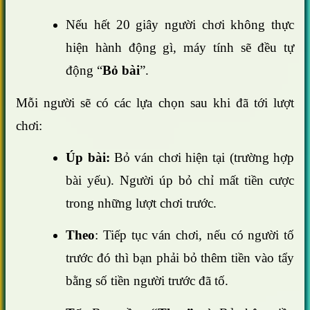
Nếu hết 20 giây người chơi không thực
hiện hành động gì, máy tính sẽ đều tự
động “
Bỏ bài
”.
Mỗi người sẽ có các lựa chọn sau khi đã tới lượt
chơi:
Úp bài:
Bỏ ván chơi hiện tại (trường hợp
bài yếu). Người úp bỏ chỉ mất tiền cược
trong những lượt chơi trước.
Theo
: Tiếp tục ván chơi, nếu có người tố
trước đó thì bạn phải bỏ thêm tiền vào tẩy
bằng số tiền người trước đã tố.