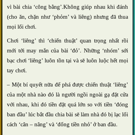
vì bài chia ‘công bằng’.Không giúp nhau khi đánh
(cho ăn, chặn như ‘phỏm’ và liêng) nhưng đã thua
mọi lối chơi.
Chơi ‘liêng’ thì ‘chiến thuật’ quan trọng nhất rồi
mới tới may mắn của bài ‘đỏ’. Những ‘nhóm’ sới
bạc chơi ‘liêng’ luôn tồn tại và sẽ luôn luộc hết mọi
tay chơi.
– Một bí quyết nữa để phá được chiến thuật ‘liêng’
của một nhà nào đó là người ngồi ngoài gạ đặt cửa
với nhau, khi đó tiền đặt quá lớn so với tiền ‘đóng
ban đầu’ lúc bắt đầu chia bài sẽ làm nhà đó bị lạc lối
cách ‘cân – nâng’ và ‘đống tiền nhỏ’ ở ban đầu.