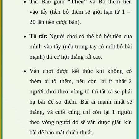
Tố
: Bao gồm
“Theo”
và Bỏ thêm tiền
vào tẩy (tiền bỏ thêm sẽ giới hạn từ 1 –
20 lần tiền cược bàn).
Tố tất:
Người chơi có thể bỏ hết tiền của
mình vào tẩy (nếu trong tay có một bộ bài
mạnh) thì cơ hội thắng rất cao.
Ván chơi được kết thúc khi không có
thêm ai tố thêm, nếu còn lại ít nhất 2
người chơi theo vòng tố thì tất cả sẽ phải
hạ bài để so điểm. Bài ai mạnh nhất sẽ
thắng, và cuối cùng chỉ còn lại 1 người
theo vòng người đó sẽ vẫn được giấu kín
bài để bảo mật chiến thuật.