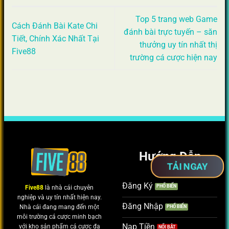
Top 5 trang web Game
Cách Đánh Bài Kate Chi
đánh bài trực tuyến – săn
Tiết, Chính Xác Nhất Tại
thưởng uy tín nhất thị
Five88
trường cá cược hiện nay
Hướng Dẫn
TẢI NGAY
Đăng Ký
Five88
là nhà cái chuyên
nghiệp và uy tín nhất hiện nay.
Đăng Nhập
Nhà cái đang mang đến một
môi trường cá cược minh bạch
Nạp Tiền
với kho sản phẩm cá cược đa