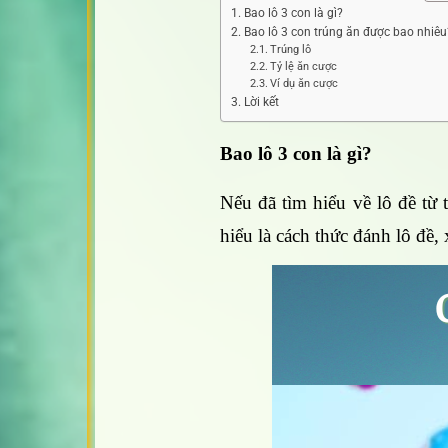
Bao lô 3 con là gì?
Bao lô 3 con trúng ăn được bao nhiêu
Trúng lô
Tỷ lệ ăn cược
Ví dụ ăn cược
Lời kết
Bao lô 3 con là gì?
Nếu đã tìm hiểu về lô đề từ
hiểu là cách thức đánh lô đề,