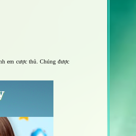
 anh em cược thủ. Chúng được