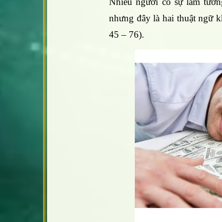
Nhiều người có sự lầm tưởn
nhưng đây là hai thuật ngữ k
45 – 76).