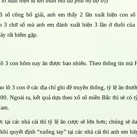
lô xuất hiện là khi thần bài đã phù hộ độ trị
)
ổ số công bố giải, anh em thấy 2 lần xuất hiện con số
 3 chữ số mà anh em đánh xuất hiện 3 lần ở đuôi của c
ày rất hiếm gặp.
 lô 3 con hôm nay ăn được bao nhiêu. Theo thông tin mà F
 lô 3 con ở các địa chỉ ghi đề truyền thống, tỷ lệ ăn thư
00. Ngoài ra, kết quả dựa theo xổ số miền Bắc thì sẽ có t
Nam.
 tại các nhà cái thì tỷ lệ ăn cược sẽ lớn hơn; chúng sẽ 
 khi quyết định “xuống tay” tại các nhà cái thì anh em h