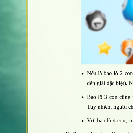
Nếu là bao lô 2 con,
đến giải đặc biệt). 
Bao lô 3 con cũng v
Tuy nhiên, người chơ
Với bao lô 4 con, c