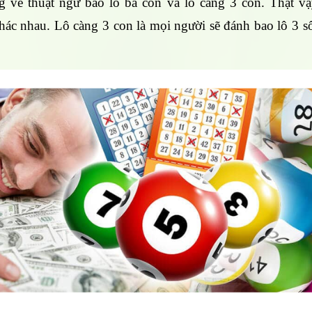
g về thuật ngữ bao lô ba con và lô càng 3 con. Thật vậ
hác nhau. Lô càng 3 con là mọi người sẽ đánh bao lô 3 s