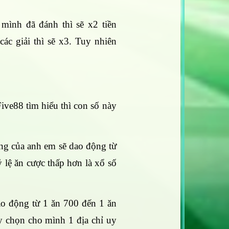
 mình đã đánh thì sẽ x2 tiền
ác giải thì sẽ x3. Tuy nhiên
ive88 tìm hiểu thì con số này
ởng của anh em sẽ dao động từ
ỷ lệ ăn cược thấp hơn là xổ số
dao động từ 1 ăn 700 đến 1 ăn
ãy chọn cho mình 1 địa chỉ uy