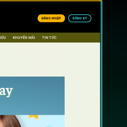
ĐĂNG NHẬP
ĐĂNG KÝ
 XỈU
KHUYẾN MÃI
TIN TỨC