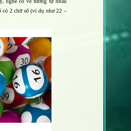
y, nghe có vẻ tương tự nhau
ố có 2 chữ số (ví dụ như 22 –