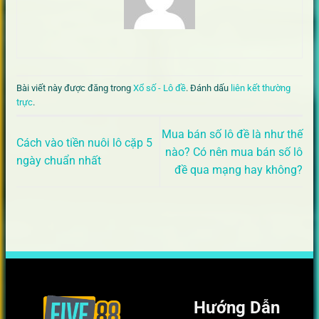
Bài viết này được đăng trong
Xổ số - Lô đề
. Đánh dấu
liên kết thường
trực
.
Mua bán số lô đề là như thế
Cách vào tiền nuôi lô cặp 5
nào? Có nên mua bán số lô
ngày chuẩn nhất
đề qua mạng hay không?
Hướng Dẫn