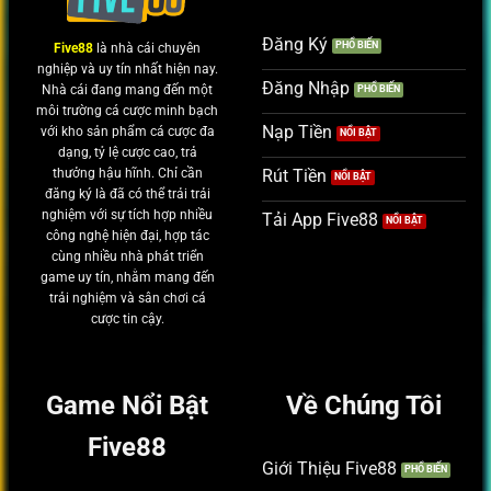
Đăng Ký
Five88
là nhà cái chuyên
nghiệp và uy tín nhất hiện nay.
Đăng Nhập
Nhà cái đang mang đến một
môi trường cá cược minh bạch
Nạp Tiền
với kho sản phẩm cá cược đa
dạng, tỷ lệ cược cao, trả
thưởng hậu hĩnh. Chỉ cần
Rút Tiền
đăng ký là đã có thể trải trải
nghiệm với sự tích hợp nhiều
Tải App Five88
công nghệ hiện đại, hợp tác
cùng nhiều nhà phát triển
game uy tín, nhằm mang đến
trải nghiệm và sân chơi cá
cược tin cậy.
Game Nổi Bật
Về Chúng Tôi
Five88
Giới Thiệu Five88