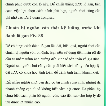
chinh phục được con lô này. Để chiến thắng được lô gan, bên
cạnh việc lựa chọn cách đánh phù hợp, người chơi cũng cần
ghi nhớ các lưu ý quan trọng sau:
Chuẩn bị nguồn vốn thật kỹ lưỡng trước khi
đánh lô gan Five88
Để có được cách đánh lô gan lâu dài, hiệu quả, người chơi cần
chuẩn bị nguồn vốn ổn định. Bạn nên sử dụng tiền nhàn rỗi để
đầu tư nhằm tránh ảnh hưởng đến kinh tế bản thân và gia đình.
Ngoài ra, người chơi cũng cần phải biết cách dùng tiền hợp lý,
đặt cược có khoa học, tính toán, để tránh tình trạng khánh kiệt.
Rất nhiều người chơi ban đầu có tài chính rủng rỉnh, nhưng đã
nhanh chóng cạn túi vì không biết cách đặt cược. Đa phần, họ
chưa biết cách phân bổ nguồn vốn, vào tiền sao cho hợp lý để
thu được lợi nhuận cao.