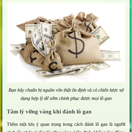
Bạn hãy chuẩn bị nguồn vốn thật ổn định và có chiến lược sử
dụng hợp lý để sớm chinh phục được mọi lô gan
Tâm lý vững vàng khi đánh lô gan
Thêm một lưu ý quan trọng trong cách đánh lô gan là người