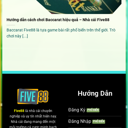
Hướng dẫn cách chơi Baccarat hiệu quả – Nhà cái Five88
Baccarat Five88 là tựa game bài rất phổ biến trên thế giới. Trò
chơi này [...]
Hướng Dẫn
Đăng Ký
Five88
là nhà cái chuyên
nghiệp và uy tín nhất hiện nay.
Đăng Nhập
Nhà cái đang mang đến một
môi trường cá cược minh bạch