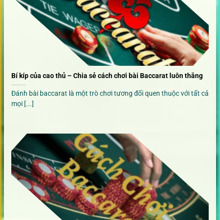
Bí kíp của cao thủ – Chia sẻ cách chơi bài Baccarat luôn thắng
Đánh bài baccarat là một trò chơi tương đối quen thuộc với tất cả
mọi [...]