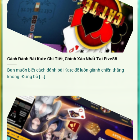
Cách Đánh Bài Kate Chi Tiết, Chính Xác Nhất Tại Five88
Bạn muốn biết cách đánh bài Kate để luôn giành chiến thắng
không. Đừng bỏ [...]